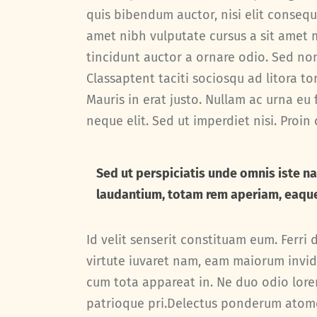
quis bibendum auctor, nisi elit consequa
amet nibh vulputate cursus a sit amet 
tincidunt auctor a ornare odio. Sed non
Classaptent taciti sociosqu ad litora 
Mauris in erat justo. Nullam ac urna e
neque elit. Sed ut imperdiet nisi. Pro
Sed ut perspiciatis unde omnis iste 
laudantium, totam rem aperiam, eaque i
Id velit senserit constituam eum. Ferri d
virtute iuvaret nam, eam maiorum invidu
cum tota appareat in. Ne duo odio lo
patrioque pri.Delectus ponderum atom