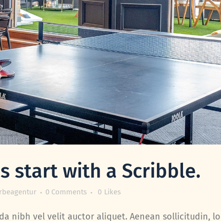
 start with a Scribble.
rbeagentur
0 Comments
0
Likes
a nibh vel velit auctor aliquet. Aenean sollicitudin, l