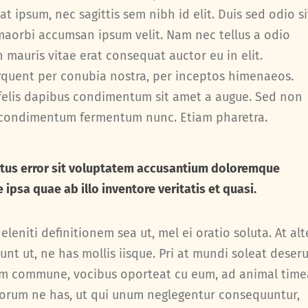
t ipsum, nec sagittis sem nibh id elit. Duis sed odio si
maorbi accumsan ipsum velit. Nam nec tellus a odio
 mauris vitae erat consequat auctor eu in elit.
torquent per conubia nostra, per inceptos himenaeos.
u felis dapibus condimentum sit amet a augue. Sed non
in condimentum fermentum nunc. Etiam pharetra.
natus error sit voluptatem accusantium doloremque
psa quae ab illo inventore veritatis et quasi.
eleniti definitionem sea ut, mel ei oratio soluta. At alt
nt ut, ne has mollis iisque. Pri at mundi soleat deseru
rem commune, vocibus oporteat cu eum, ad animal tim
orum ne has, ut qui unum neglegentur consequuntur,