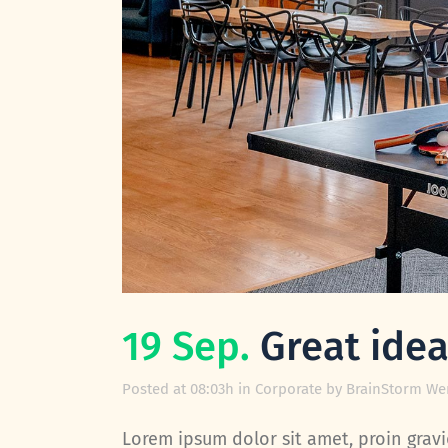
19 Sep.
Great ideas
Posted at 08:03h
in
Corporate
by
BrainStorm We
Lorem ipsum dolor sit amet, proin gravid