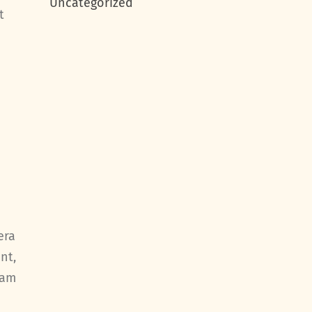
Uncategorized
t
era
nt,
eam