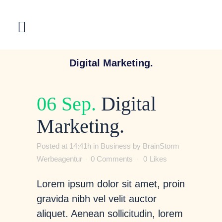
Digital Marketing.
06 Sep.
Digital
Marketing.
Posted at 14:41h
in
Business
by
BrainStorm
Werbeagentur
0 Comments
0
Likes
Lorem ipsum dolor sit amet, proin
gravida nibh vel velit auctor
aliquet. Aenean sollicitudin, lorem